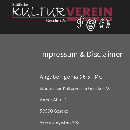
Zum
Hauptinhalt
springen
Impressum & Disclaimer
Angaben gemäß § 5 TMG
Städtischer Kulturverein Geseke e.V.
An der Abtei 1
59590 Geseke
Vereinsregister: 963