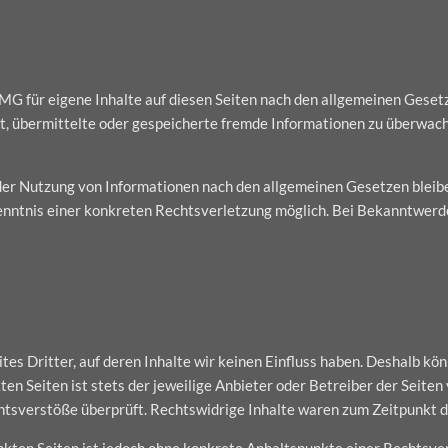
MG für eigene Inhalte auf diesen Seiten nach den allgemeinen Geset
tet, übermittelte oder gespeicherte fremde Informationen zu überwac
der Nutzung von Informationen nach den allgemeinen Gesetzen bleibe
 Kenntnis einer konkreten Rechtsverletzung möglich. Bei Bekanntwe
es Dritter, auf deren Inhalte wir keinen Einfluss haben. Deshalb kön
en Seiten ist stets der jeweilige Anbieter oder Betreiber der Seiten
htsverstöße überprüft. Rechtswidrige Inhalte waren zum Zeitpunkt d
linkten Seiten ist jedoch ohne konkrete Anhaltspunkte einer Rechtsv