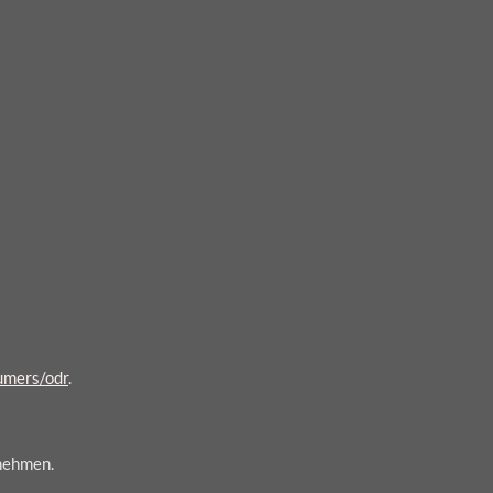
sumers/odr
.
unehmen.